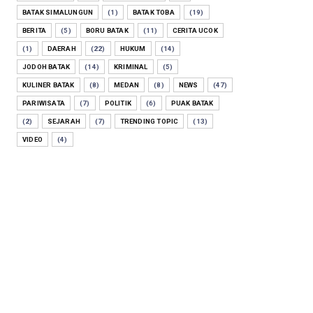
BATAK SIMALUNGUN
(1)
BATAK TOBA
(19)
BERITA
(5)
BORU BATAK
(11)
CERITA UCOK
(1)
DAERAH
(22)
HUKUM
(14)
JODOH BATAK
(14)
KRIMINAL
(5)
KULINER BATAK
(8)
MEDAN
(8)
NEWS
(47)
PARIWISATA
(7)
POLITIK
(6)
PUAK BATAK
(2)
SEJARAH
(7)
TRENDING TOPIC
(13)
VIDEO
(4)