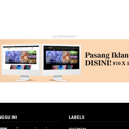
- ADVERTISEMENT -
NGGU INI
LABELS
Dugaan Korupsi Kapal
ADAT BATAK