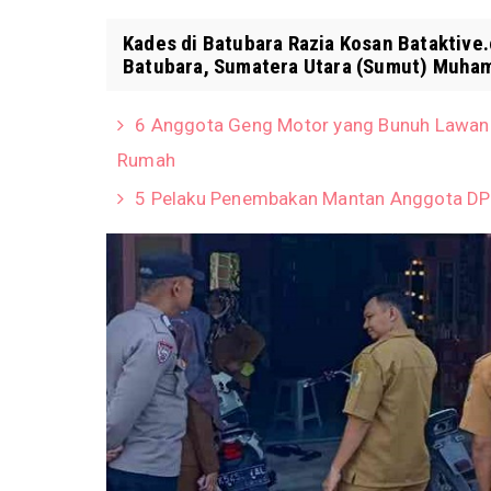
Kades di Batubara Razia Kosan Bataktive
Batubara, Sumatera Utara (Sumut) Muhamm
6 Anggota Geng Motor yang Bunuh Lawannya
Rumah
5 Pelaku Penembakan Mantan Anggota DPR