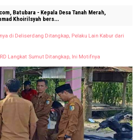
.com, Batubara - Kepala Desa Tanah Merah,
ad Khoirilsyah bers...
 di Deliserdang Ditangkap, Pelaku Lain Kabur dari
D Langkat Sumut Ditangkap, Ini Motifnya