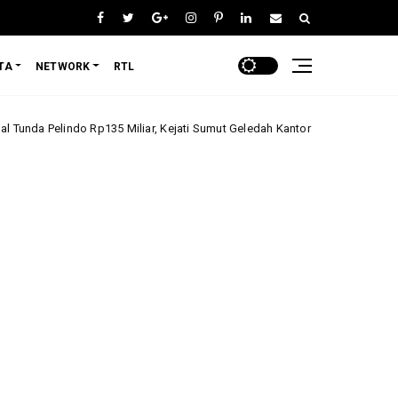
TA
NETWORK
RTL
Rp135 Miliar, Kejati Sumut Geledah Kantor di Belawan
Bripka Shcalo