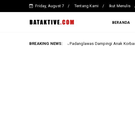
Friday, August 7
Tentang Kami
Ikut Menulis
BERANDA
P2TP2A Padanglawas Dampingi Anak Korban Penganiayaan Sa
BREAKING NEWS:
Berita