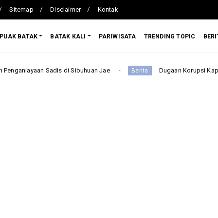
Sitemap
Disclaimer
Kontak
PUAK BATAK
BATAK KALI
PARIWISATA
TRENDING TOPIC
BERI
dis di Sibuhuan Jae
Dugaan Korupsi Kapal Tunda Pelindo 
Berita