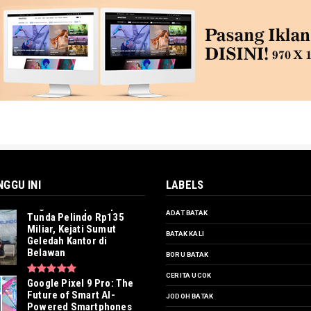
NGGU INI
LABELS
Dugaan Korupsi Kapal
ADAT BATAK
Tunda Pelindo Rp135
Miliar, Kejati Sumut
BATAK KALI
Geledah Kantor di
Belawan
BORU BATAK
CERITA UCOK
Google Pixel 9 Pro: The
Future of Smart AI-
JODOH BATAK
Powered Smartphones