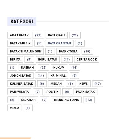
KATEGORI
ADAT BATAK
(27)
BATAK KALI
(21)
BATAK MUSIK
(1)
BATAK RANTAU
(3)
BATAK SIMALUNGUN
(1)
BATAK TOBA
(19)
BERITA
(5)
BORU BATAK
(11)
CERITA UCOK
(1)
DAERAH
(22)
HUKUM
(14)
JODOH BATAK
(14)
KRIMINAL
(5)
KULINER BATAK
(8)
MEDAN
(8)
NEWS
(47)
PARIWISATA
(7)
POLITIK
(6)
PUAK BATAK
(2)
SEJARAH
(7)
TRENDING TOPIC
(13)
VIDEO
(4)