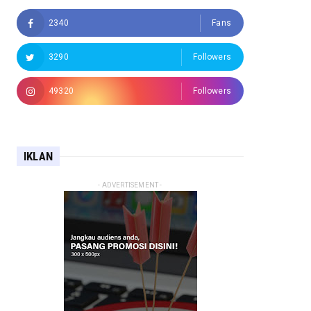
2340
Fans
3290
Followers
49320
Followers
IKLAN
- ADVERTISEMENT -