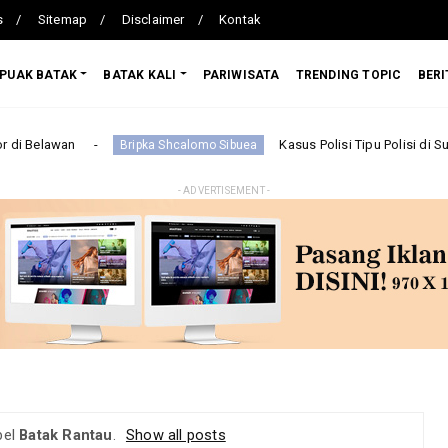
s
Sitemap
Disclaimer
Kontak
PUAK BATAK
BATAK KALI
PARIWISATA
TRENDING TOPIC
BERI
Kasus Polisi Tipu Polisi di Sumut Berakhi
Bripka Shcalomo Sibuea
- ADVERTISEMENT -
bel
Batak Rantau
.
Show all posts