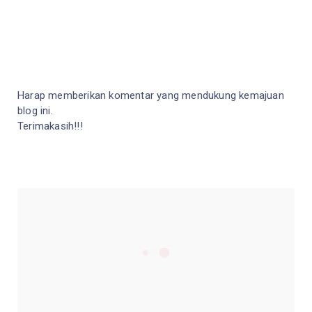
Harap memberikan komentar yang mendukung kemajuan
blog ini.
Terimakasih!!!
TERHUBUNG DENGAN KAMI
2340
Fans
3290
Followers
49320
Followers