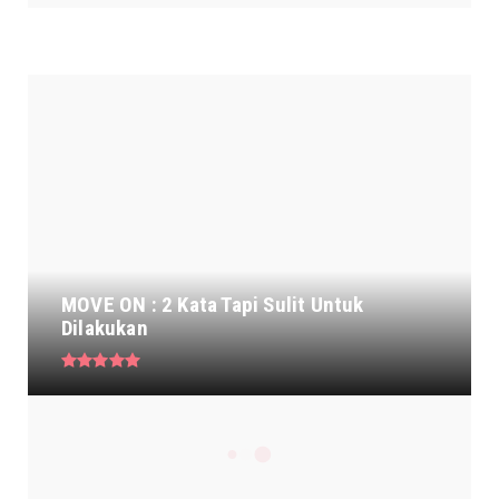
TOP BULAN INI
MOVE ON : 2 Kata Tapi Sulit Untuk
Dilakukan
Kasus Polisi Tipu Polisi di Sumut
Berakhir Damai dengan Rest...