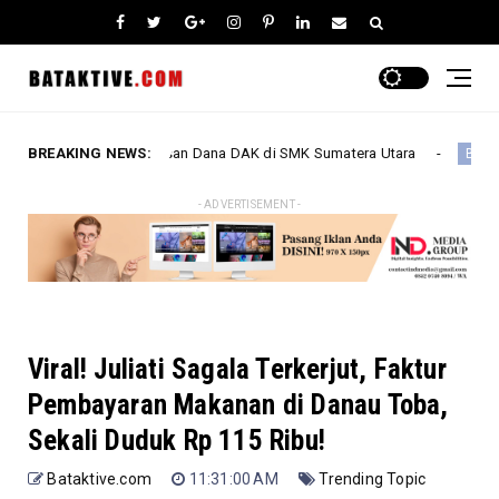
ugaan Pemerasan Dana DAK di SMK Sumatera Utara
BREAKING NEWS:
Penemua
Berita
- ADVERTISEMENT -
Viral! Juliati Sagala Terkerjut, Faktur
Pembayaran Makanan di Danau Toba,
Sekali Duduk Rp 115 Ribu!
Bataktive.com
11:31:00 AM
Trending Topic