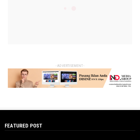
(19)
BERITA
(5)
BORU BATAK
(11)
CERITA UCOK
(1)
DAERAH
(22)
HUKUM
(14)
JODOH BATAK
(14)
KRIMINAL
(5)
KULINER BATAK
(8)
MEDAN
(8)
NEWS
(47)
PARIWISATA
(7)
POLITIK
(6)
PUAK BATAK
(2)
SEJARAH
(7)
TRENDING TOPIC
(13)
VIDEO
(4)
- ADVERTISEMENT -
FEATURED POST