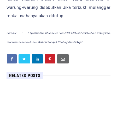
warung-warung disebutkan Jika terbukti melanggar
maka usahanya akan ditutup.
Sumber : http://medan.tribunnews.com/2019/01/05/viral-faktur-pembayaran-
makanan-di-danau-toba-sekali-duduk-rp-115-ribu-juliati-terkejut
RELATED POSTS