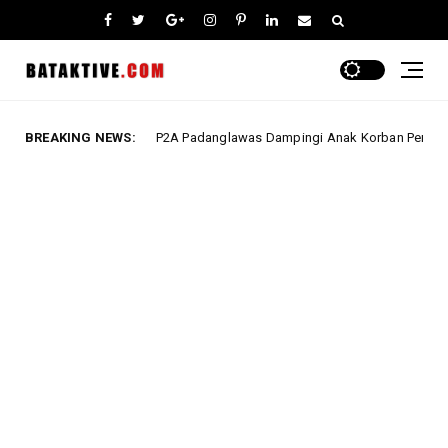
BREAKING NEWS:
P2TP2A Padanglawas Dampingi Anak Korban Penganiayaan S
Berita