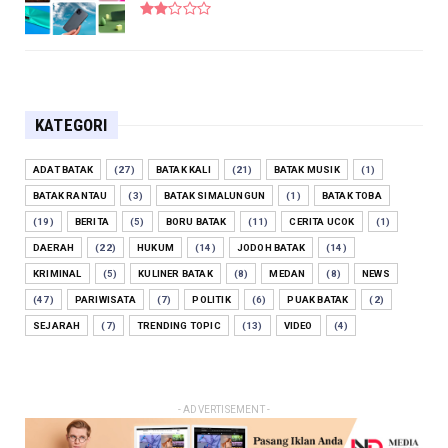
KATEGORI
ADAT BATAK
(27)
BATAK KALI
(21)
BATAK MUSIK
(1)
BATAK RANTAU
(3)
BATAK SIMALUNGUN
(1)
BATAK TOBA
(19)
BERITA
(5)
BORU BATAK
(11)
CERITA UCOK
(1)
DAERAH
(22)
HUKUM
(14)
JODOH BATAK
(14)
KRIMINAL
(5)
KULINER BATAK
(8)
MEDAN
(8)
NEWS
(47)
PARIWISATA
(7)
POLITIK
(6)
PUAK BATAK
(2)
SEJARAH
(7)
TRENDING TOPIC
(13)
VIDEO
(4)
- ADVERTISEMENT -