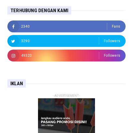
TERHUBUNG DENGAN KAMI
2340
Fans
3290
Followers
49320
Followers
IKLAN
- ADVERTISEMENT -