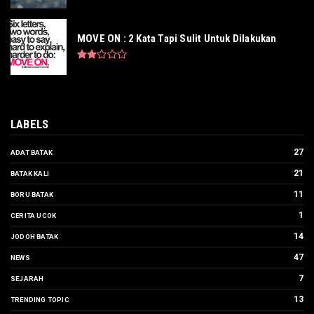
MOVE ON : 2 Kata Tapi Sulit Untuk Dilakukan
LABELS
27
ADAT BATAK
21
BATAK KALI
11
BORU BATAK
1
CERITA UCOK
14
JODOH BATAK
47
NEWS
7
SEJARAH
13
TRENDING TOPIC