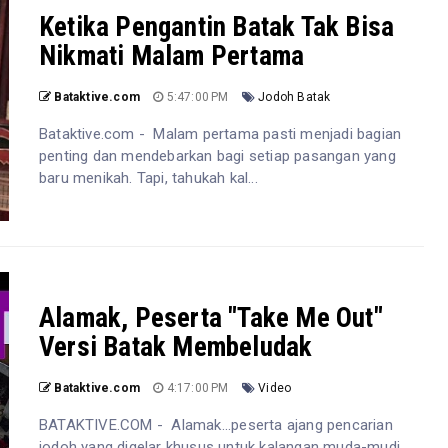
Ketika Pengantin Batak Tak Bisa
Nikmati Malam Pertama
Bataktive.com
5:47:00 PM
Jodoh Batak
Bataktive.com - Malam pertama pasti menjadi bagian
penting dan mendebarkan bagi setiap pasangan yang
baru menikah. Tapi, tahukah kal...
Alamak, Peserta "Take Me Out"
Versi Batak Membeludak
Bataktive.com
4:17:00 PM
Video
BATAKTIVE.COM - Alamak...peserta ajang pencarian
jodoh yang digelar khusus untuk kalangan muda-mudi