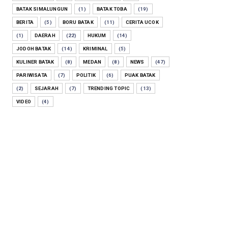
BATAK SIMALUNGUN
(1)
BATAK TOBA
(19)
BERITA
(5)
BORU BATAK
(11)
CERITA UCOK
(1)
DAERAH
(22)
HUKUM
(14)
JODOH BATAK
(14)
KRIMINAL
(5)
KULINER BATAK
(8)
MEDAN
(8)
NEWS
(47)
PARIWISATA
(7)
POLITIK
(6)
PUAK BATAK
(2)
SEJARAH
(7)
TRENDING TOPIC
(13)
VIDEO
(4)