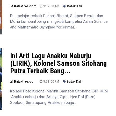
Bataktive.com
9:32:00 AM
Batak Kali
Dua pelajar terbaik Pakpak Bharat, Sahpen Berutu dan
Moria Lumbantobing mengikuti kompetisi Asian Science
and Mathematic Olympiad for Primar...
Ini Arti Lagu Anakku Naburju
(LIRIK), Kolonel Samson Sitohang
Putra Terbaik Bang...
Bataktive.com
5:51:00 PM
Batak Kali
Kolase Foto Kolonel Marinir Samson Sitohang, SIP., M.M
Anakku naburju dan Artinya Cipt : Irjen Pol (Purn)
Soaloon Simatupang Anakku naburju...