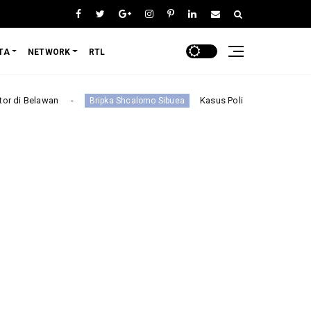
TA
NETWORK
RTL
Kasus Polisi Tipu Polisi di Sumut Berakhir Dama
Bripka Shcalomo Sibuea