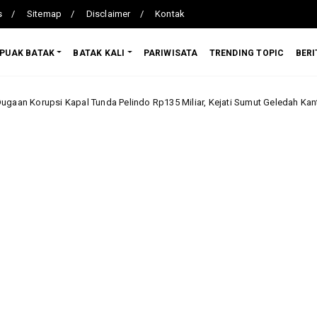
s
Sitemap
Disclaimer
Kontak
PUAK BATAK
BATAK KALI
PARIWISATA
TRENDING TOPIC
BERI
Tunda Pelindo Rp135 Miliar, Kejati Sumut Geledah Kantor di Belawan